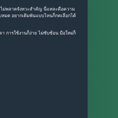
ีแบบไม่พลาดจังหวะสำคัญ นี่แหละคือความ
มีครบหมด อยากเดิมพันแบบไหนก็กดเลือกได้
 การใช้งานก็ง่าย ไม่ซับซ้อน มือใหม่ก็