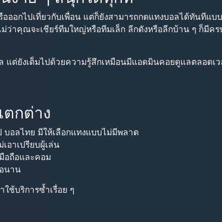
านหรือออกไปเที่ยวกับเพื่อน แต่ก็ยังสามารถกดแทงบอลได้ทันท
 ไม่ว่าคุณจะเชียร์ทีมใหญ่หรือทีมเล็ก ลีกดังหรือลีกบ้าน ๆ ก็
 แต่ยังเต็มไปด้วยความรู้สึกเหมือนมีแอดมินคอยดูแลตลอดเวลา
 แตกต่าง
 บอลไทย มีให้เลือกแทงแบบไม่มีพลาด
เอาเปรียบผู้เล่น
้งมือถือและคอม
รอนาน
มาใช้บริการซ้ำเรื่อย ๆ