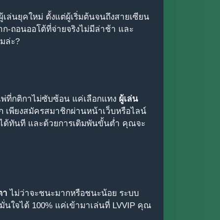
้เล่นยุคใหม่ ตั้งแต่ผู้เริ่มต้นจนถึงสายเซียน
าก-ถอนออโต้ที่จ่ายจริงไม่มีล่าช้า และ
หมล่ะ?
่ที่กติกาไม่ซับซ้อน แค่เลือกแทง
ผู้เล่น
ยมาก เพียงสมัครสมาชิกผ่านหน้าเว็บหรือไลน์
ได้ทันที และด้วยการเดิมพันขั้นต่ำ คุณจะ
ตา
ไม่ว่าจะชนะมากหรือชนะน้อย ระบบ
ั่นใจได้ 100% แค่เข้ามาเล่นที่ LVVIP คุณ