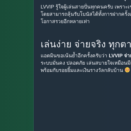
LVVIP รู้ใจผู้เล่นสายปั่นทุกคนครับ เพราะเข
โดยสามารถลุ้นรับโบนัสได้ทั้งการฝากครั้ง
โอกาสรวยอีกหลายเท่า
เล่นง่าย จ่ายจริง ทุกต
แอดมินขอเน้นย้ำอีกครั้งครับว่า
LVVIP จ่า
ระบบมั่นคง ปลอดภัย เล่นสบายใจเหมือนมีเ
พร้อมกับรอยยิ้มและเงินรางวัลกลับบ้าน