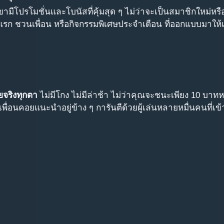
ามีโปรโมชั่นและโบนัสที่คุ้มสุด ๆ ไม่ว่าจะเป็นสมาชิกใหม่หรือเก่
แรก ชวนเพื่อน หรือกิจกรรมพิเศษประจำเดือน ที่ออกแบบมาให้เล
า
ยจริงทุกตา
ไม่มีโกง ไม่มีล่าช้า ไม่ว่าคุณจะชนะเพียง 10 บาทห
พื่อนคอยแนะนำอยู่ข้าง ๆ การันตีด้วยผู้เล่นหลายหมื่นคนที