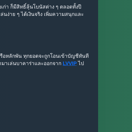
า ก็มีสิทธิ์ลุ้นโบนัสต่าง ๆ ตลอดทั้งปี
่นง่าย ๆ ได้เงินจริง เพิ่มความสนุกและ
รือหลักพัน ทุกยอดจะถูกโอนเข้าบัญชีทันที
่เข้ามาเล่นบาคาร่าและออกจาก
LVVIP
ไป