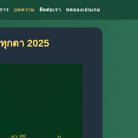
ิการ
บทความ
ติดต่อเรา
ทดลองเล่นเกม
ิงทุกตา 2025