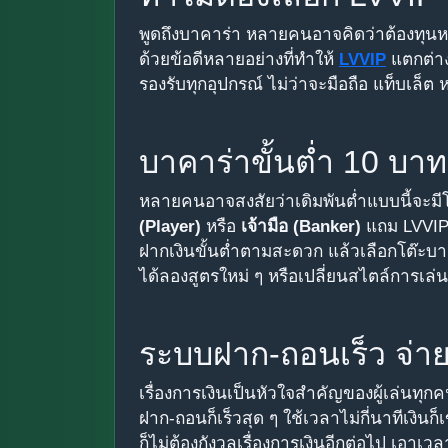
พูดถึงบาคาร่า หลายคนอาจคิดว่าต้องทุน
ด้วยข้อดีหลายอย่างที่ทำให้
LVVIP
แตกต่างจ
รองรับทุกอุปกรณ์ ไม่ว่าจะมือถือ แท็บเล็ต 
บาคาร่าขั้นต่ำ 10 บาท
หลายคนอาจสงสัยว่าเดิมพันต่ำแบบนี้จะ
(Player)
หรือ
เจ้ามือ (Banker)
แถม LVVIP 
ฝากเงินขั้นต่ำตามสะดวก แล้วเลือกโต๊ะบาค
ได้ลองสูตรใหม่ ๆ หรือเปลี่ยนสไตล์การเล่น
ระบบฝาก-ถอนเร็ว จ่าย
เรื่องการเงินเป็นหัวใจสำคัญของผู้เล่นทุก
ฝาก-ถอนก็เร็วสุด ๆ ใช้เวลาไม่กี่นาทีเงิน
ก็ไม่ต้องกังวลเรื่องการเงินอีกต่อไป เอาเว