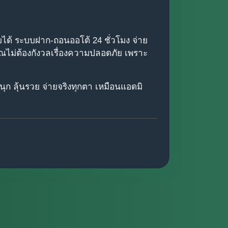
ยได้ ระบบฝาก-ถอนออโต้ 24 ชั่วโมง จ่าย
คุณไม่ต้องกังวลเรื่องความปลอดภัย เพราะ
ุก ลุ้นรวย จ่ายจริงทุกตา เหมือนแอดมิ