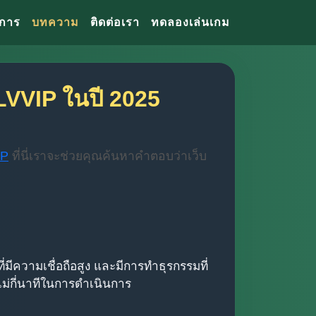
ิการ
บทความ
ติดต่อเรา
ทดลองเล่นเกม
VVIP ในปี 2025
IP
ที่นี่เราจะช่วยคุณค้นหาคำตอบว่าเว็บ
มีความเชื่อถือสูง และมีการทำธุรกรรมที่
ไม่กี่นาทีในการดำเนินการ