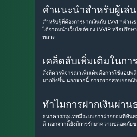
คำแนะนำสำหรับผู้เล่นท
สำหรับผู้ที่ต้องการฝากเงินกับ LVVIP ผ่า
ได้จากหน้าเว็บไซต์ของ LVVIP หรือปรึกษา
พลาด
เคล็ดลับเพิ่มเติมในกา
สิ่งที่ควรพิจารณาเพิ่มเติมคือการใช้แอ
มากยิ่งขึ้น นอกจากนี้ การตรวจสอบยอดเงิ
ทำไมการฝากเงินผ่านธน
ธนาคารกรุงเทพมีระบบการฝากถอนที่ทันสมัย
ดี นอกจากนี้ยังมีการรักษาความปลอดภัยของข