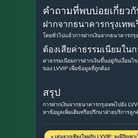
คำถามที่พบบ่อยเกี่ยวก
ฝากจากธนาคารกรุงเทพเ
โดยทั่วไปแล้วการฝากเงินจากธนาคารกรุงเทพ
ต้องเสียค่าธรรมเนียมในก
ค่าธรรมเนียมการฝากเงินขึ้นอยู่กับเงื่
ของ LVVIP เพื่อข้อมูลที่ถูกต้อง
สรุป
การฝากเงินจากธนาคารกรุงเทพไปยัง LVVIP 
หาข้อมูลเพิ่มเติมหรือปรึกษาฝ่ายบริการลูกค
« เล่นจากเชียงใหม่กับ LVVIP: จะมีปัญหา