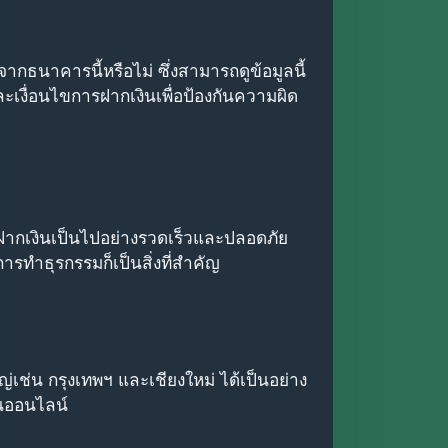
กธนาคารนี้หรือไม่ ซึ่งสามารถดูข้อมูลนี้
เงื่อนไขการฝากเงินเพื่อป้องกันความผิด
รฝากเงินเป็นไปอย่างรวดเร็วและปลอดภัย
รทำธุรกรรมก็เป็นสิ่งที่สำคัญ
ช่น กรุงเทพฯ และเชียงใหม่ ได้เป็นอย่าง
โนออนไลน์