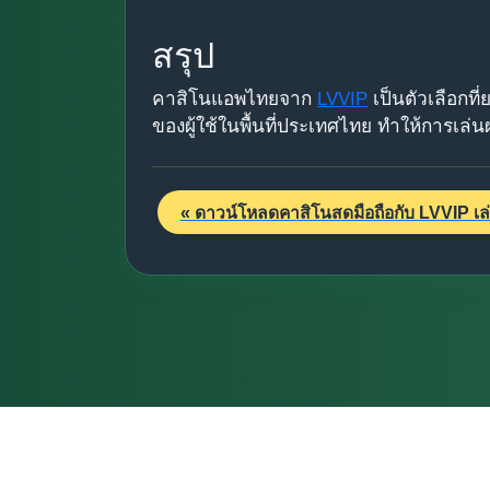
สรุป
คาสิโนแอพไทยจาก
LVVIP
เป็นตัวเลือกท
ของผู้ใช้ในพื้นที่ประเทศไทย ทำให้การเล่น
« ดาวน์โหลดคาสิโนสดมือถือกับ LVVIP เล่น