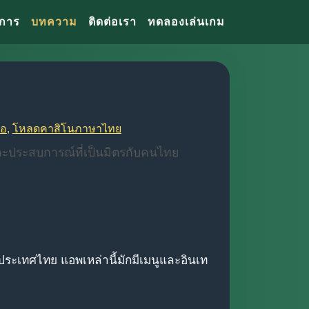
ิการ
บทความ
ติดต่อเรา
ทดลองเล่นเกม
ือ
,
โหลดคาสิโนภาษาไทย
ละประสบการณ์ที่เป็นมิตรกับคนไทย
ประเทศไทย แอพเหล่านี้มักมีเมนูและอินเท