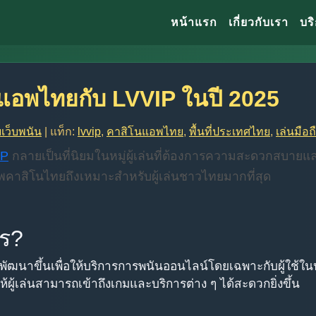
หน้าแรก
เกี่ยวกับเรา
บร
อพไทยกับ LVVIP ในปี 2025
บเว็บพนัน
| แท็ก:
lvvip
,
คาสิโนแอพไทย
,
พื้นที่ประเทศไทย
,
เล่นมือถ
IP
กลายเป็นที่นิยมในหมู่ผู้เล่นที่ต้องการความสะดวกสบายแ
าสิโนไทยถึงเหมาะสำหรับผู้เล่นชาวไทยมากที่สุด
ร?
ัฒนาขึ้นเพื่อให้บริการการพนันออนไลน์โดยเฉพาะกับผู้ใช้ใน
ผู้เล่นสามารถเข้าถึงเกมและบริการต่าง ๆ ได้สะดวกยิ่งขึ้น