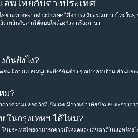
แอพไทยกับต่างประเทศ
ทยและแอพจากต่างประเทศก็คือการสนับสนุนภาษาไทยในทุกขั้
ลิดเพลินกับเกมได้แบบไม่ต้องกังวลเรื่องภาษา
งกันยังไง?
อน มีการแปลเมนูและฟังก์ชันต่าง ๆ อย่างครบถ้วน ส่วนแอพ
ไหม?
ตรการความปลอดภัยที่เข้มงวด มีการเข้ารหัสข้อมูลและการตรว
ยในกรุงเทพฯ ได้ไหม?
ี่อื่นๆ ในประเทศไทยสามารถดาวน์โหลดและเล่นคาสิโนแอพไทยได้