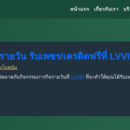
หน้าแรก
เกี่ยวกับเรา
บร
รายวัน รับเพชร/เครดิตฟรีที่ LVV
บเว็บพนัน
่พลาดกับกิจกรรมภารกิจรายวันที่
LVVIP
ที่จะทำให้คุณได้รับเ