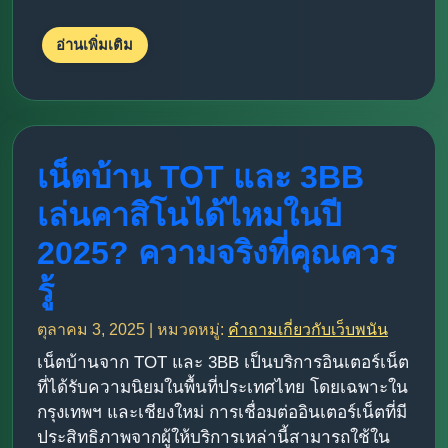
อ่านเพิ่มเติม
เน็ตบ้าน TOT และ 3BB
เล่นคาสิโนได้ไหมในปี
2025? ความจริงที่คุณควร
รู้
ตุลาคม 3, 2025 | หมวดหมู่:
คำถามเกี่ยวกับเว็บพนัน
เน็ตบ้านจาก TOT และ 3BB เป็นบริการอินเตอร์เน็ต
ที่ได้รับความนิยมในพื้นที่ประเทศไทย โดยเฉพาะใน
กรุงเทพฯ และเชียงใหม่ การเชื่อมต่ออินเตอร์เน็ตที่มี
ประสิทธิภาพจากผู้ให้บริการเหล่านี้สามารถใช้ใน