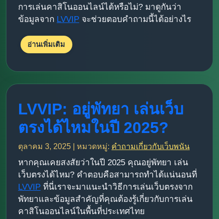
การเล่นคาสิโนออนไลน์ได้หรือไม่? มาดูกันว่า
ข้อมูลจาก
LVVIP
จะช่วยตอบคำถามนี้ได้อย่างไร
อ่านเพิ่มเติม
LVVIP: อยู่พัทยา เล่นเว็บ
ตรงได้ไหมในปี 2025?
ตุลาคม 3, 2025 | หมวดหมู่:
คำถามเกี่ยวกับเว็บพนัน
หากคุณเคยสงสัยว่าในปี 2025 คุณอยู่พัทยา เล่น
เว็บตรงได้ไหม? คำตอบคือสามารถทำได้แน่นอนที่
LVVIP
ที่นี่เราจะมาแนะนำวิธีการเล่นเว็บตรงจาก
พัทยาและข้อมูลสำคัญที่คุณต้องรู้เกี่ยวกับการเล่น
คาสิโนออนไลน์ในพื้นที่ประเทศไทย