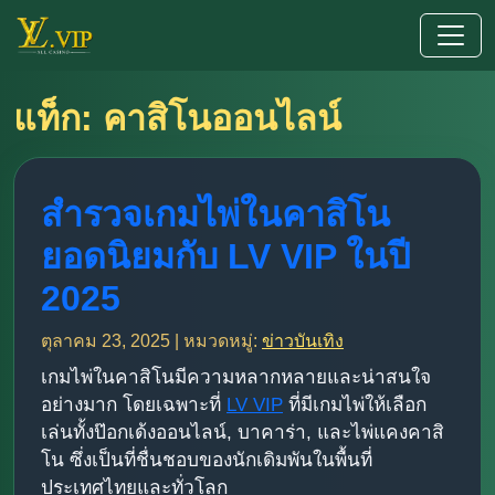
แท็ก: คาสิโนออนไลน์
สำรวจเกมไพ่ในคาสิโน
ยอดนิยมกับ LV VIP ในปี
2025
ตุลาคม 23, 2025 | หมวดหมู่:
ข่าวบันเทิง
เกมไพ่ในคาสิโนมีความหลากหลายและน่าสนใจ
อย่างมาก โดยเฉพาะที่
LV VIP
ที่มีเกมไพ่ให้เลือก
เล่นทั้งป๊อกเด้งออนไลน์, บาคาร่า, และไพ่แคงคาสิ
โน ซึ่งเป็นที่ชื่นชอบของนักเดิมพันในพื้นที่
ประเทศไทยและทั่วโลก