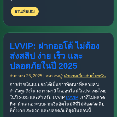
อ่านเพิ่มเติม
LVVIP: ฝากออโต้ ไม่ต้อง
ส่งสลิป ง่าย เร็ว และ
ปลอดภัยในปี 2025
กันยายน 26, 2025 | หมวดหมู่:
คำถามเกี่ยวกับเว็บพนัน
การฝากเงินแบบออโต้เป็นการพัฒนาที่หลายคน
กำลังพูดถึงในวงการคาสิโนออนไลน์ในประเทศไทย
ในปี 2025 และสำหรับ LVVIP
LVVIP
เราก็ไม่พลาด
ที่จะนำเสนอระบบฝากเงินอัตโนมัติที่ไม่ต้องส่งสลิป
ที่ทั้งง่าย สะดวก และปลอดภัยที่สุดในตอนนี้