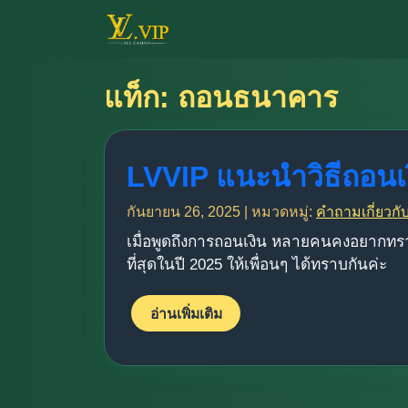
แท็ก: ถอนธนาคาร
LVVIP แนะนำวิธีถอนเงิน
กันยายน 26, 2025 | หมวดหมู่:
คำถามเกี่ยวกั
เมื่อพูดถึงการถอนเงิน หลายคนคงอยากทราบ
ที่สุดในปี 2025 ให้เพื่อนๆ ได้ทราบกันค่ะ
อ่านเพิ่มเติม