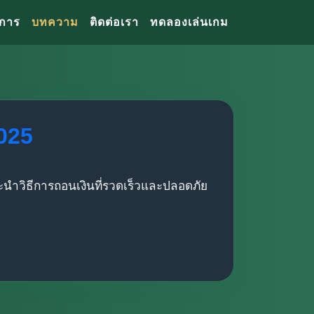
ิการ
บทความ
ติดต่อเรา
ทดลองเล่นเกม
2025
ำวิธีการถอนเงินที่รวดเร็วและปลอดภัย