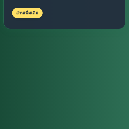
อ่านเพิ่มเติม