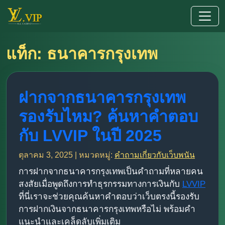
แท็ก: ธนาคารกรุงเทพ
ฝากจากธนาคารกรุงเทพ
รองรับไหม? ค้นหาคำตอบ
กับ LVVIP ในปี 2025
ตุลาคม 3, 2025 | หมวดหมู่:
คำถามเกี่ยวกับเว็บพนัน
การฝากจากธนาคารกรุงเทพเป็นคำถามที่หลายคน
สงสัยเมื่อพูดถึงการทำธุรกรรมทางการเงินกับ
LVVIP
ที่นี่เราจะช่วยคุณค้นหาคำตอบว่าเว็บตรงนี้รองรับ
การฝากเงินจากธนาคารกรุงเทพหรือไม่ พร้อมคำ
แนะนำและเคล็ดลับเพิ่มเติม