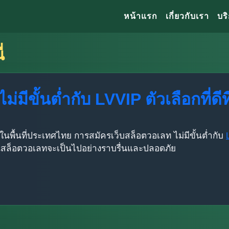
หน้าแรก
เกี่ยวกับเรา
บร
่
่มีขั้นต่ำกับ LVVIP ตัวเลือกที่ดีท
พื้นที่ประเทศไทย การสมัครเว็บสล็อตวอเลท ไม่มีขั้นต่ำกับ
ในสล็อตวอเลทจะเป็นไปอย่างราบรื่นและปลอดภัย