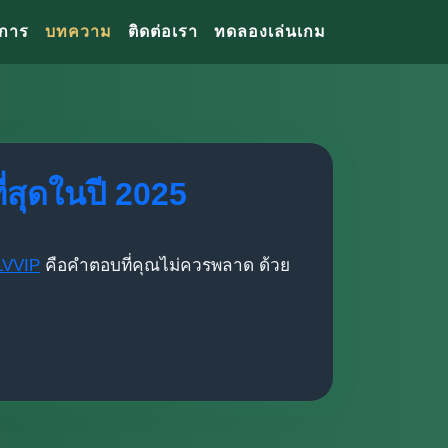
ิการ
บทความ
ติดต่อเรา
ทดลองเล่นเกม
ี่สุดในปี 2025
LVVIP
คือคำตอบที่คุณไม่ควรพลาด ด้วย