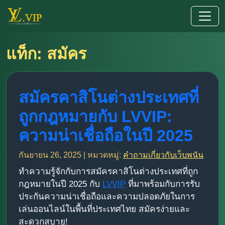
แท็ก: สมัคร
สมัครคาสิโนต่างประเทศที่
ถูกกฎหมายกับ LVVIP:
ความน่าเชื่อถือในปี 2025
กันยายน 26, 2025 | หมวดหมู่:
คำถามเกี่ยวกับเว็บพนัน
ทำความรู้จักกับการสมัครคาสิโนต่างประเทศที่ถูก
กฎหมายในปี 2025 กับ
LVVIP
ที่มาพร้อมกับการรับ
ประกันความน่าเชื่อถือและความปลอดภัยในการ
เล่นออนไลน์ในพื้นที่ประเทศไทย สมัครง่ายและ
สะดวกสบาย!