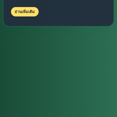
อ่านเพิ่มเติม