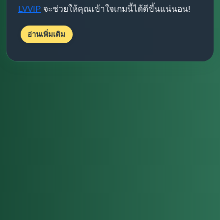
LVVIP
จะช่วยให้คุณเข้าใจเกมนี้ได้ดีขึ้นแน่นอน!
อ่านเพิ่มเติม