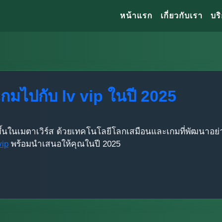
หน้าแรก
เกี่ยวกับเรา
บร
มไปกับ lv vip ในปี 2025
นในเมตาเวิร์ส ด้วยเทคโนโลยีโลกเสมือนและเกมที่พัฒนาอย่า
vip
พร้อมนำเสนอให้คุณในปี 2025