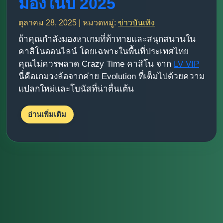
มองในปี 2025
ตุลาคม 28, 2025 | หมวดหมู่:
ข่าวบันเทิง
ถ้าคุณกำลังมองหาเกมที่ท้าทายและสนุกสนานใน
คาสิโนออนไลน์ โดยเฉพาะในพื้นที่ประเทศไทย
คุณไม่ควรพลาด Crazy Time คาสิโน จาก
LV VIP
นี่คือเกมวงล้อจากค่าย Evolution ที่เต็มไปด้วยความ
แปลกใหม่และโบนัสที่น่าตื่นเต้น
อ่านเพิ่มเติม