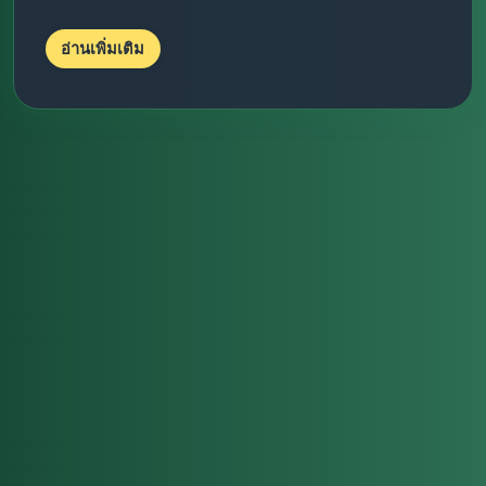
อ่านเพิ่มเติม