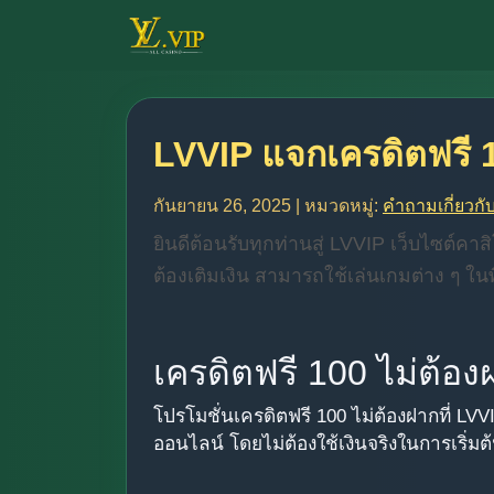
LVVIP แจกเครดิตฟรี 1
กันยายน 26, 2025 | หมวดหมู่:
คำถามเกี่ยวกั
ยินดีต้อนรับทุกท่านสู่ LVVIP เว็บไซต์คา
ต้องเติมเงิน สามารถใช้เล่นเกมต่าง ๆ ในพ
เครดิตฟรี 100 ไม่ต้อ
โปรโมชั่นเครดิตฟรี 100 ไม่ต้องฝากที่ LV
ออนไลน์ โดยไม่ต้องใช้เงินจริงในการเริ่ม