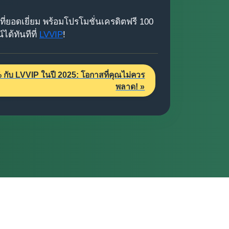
ยอดเยี่ยม พร้อมโปรโมชั่นเครดิตฟรี 100
ด้ทันทีที่
LVVIP
!
 กับ LVVIP ในปี 2025: โอกาสที่คุณไม่ควร
พลาด! »