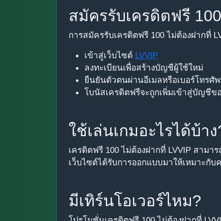
สมัครรับเครดิตฟรี 10
การสมัครรับเครดิตฟรี 100 ไม่ต้องฝากที่ L
เข้าสู่เว็บไซต์
LVVIP
ลงทะเบียนเพื่อสร้างบัญชีผู้ใช้ใหม่
ยืนยันตัวตนผ่านอีเมลหรือเบอร์โทรศัพ
โบนัสเครดิตฟรีจะถูกเพิ่มเข้าสู่บัญชี
ใช้เล่นเกมอะไรได้บ้าง
เครดิตฟรี 100 ไม่ต้องฝากที่ LVVIP สามาร
เว็บไซต์ได้รับการออกแบบมาให้เหมาะกับควา
มีเทิร์นโอเวอร์ไหม?
โปรโมชั่นเครดิตฟรี 100 ไม่ต้องฝากที่ LVV