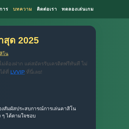
ิการ
บทความ
ติดต่อเรา
ทดลองเล่นเกม
าสุด 2025
สิโน
ไม่ต้องฝาก แค่สมัครรับเครดิตฟรีทันที ไม่
ด้ที่
LVVIP
ที่นี่เลย!
การลองสัมผัสประสบการณ์การเล่นคาสิโน
่าง ๆ ได้ตามใจชอบ