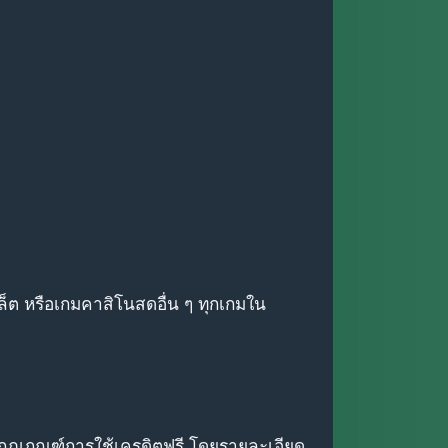
ล็ต หรือเกมคาสิโนสดอื่น ๆ ทุกเกมใน
าใจในกฎเกณฑ์การใช้เครดิตฟรี โดยรายละเอียด