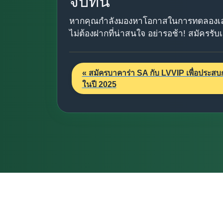
จบที่นี่
หากคุณกำลังมองหาโอกาสในการทดลองเล่นคา
ไม่ต้องฝากที่น่าสนใจ อย่ารอช้า! สมัครร
« สมัครบาคาร่า SA กับ LVVIP เพื่อประสบก
ในปี 2025