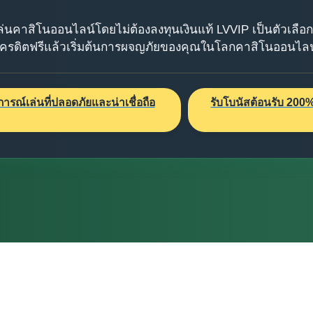
สิโนออนไลน์โดยไม่ต้องลงทุนเงินแท้ LVVIP เป็นตัวเลือกที่
ับเครดิตฟรีแล้วเริ่มต้นการผจญภัยของคุณในโลกคาสิโนออนไลน์ไ
ารณ์เล่นที่ปลอดภัยและน่าเชื่อถือ
รับโบนัสต้อนรับ 200%
© 2025 LV.VIP. สงวนลิขสิทธิ์