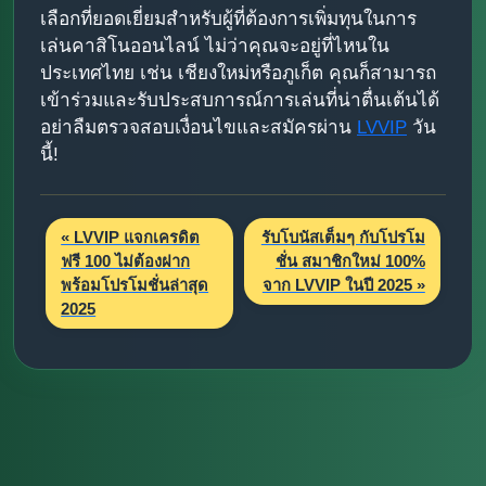
เลือกที่ยอดเยี่ยมสำหรับผู้ที่ต้องการเพิ่มทุนในการ
เล่นคาสิโนออนไลน์ ไม่ว่าคุณจะอยู่ที่ไหนใน
ประเทศไทย เช่น เชียงใหม่หรือภูเก็ต คุณก็สามารถ
เข้าร่วมและรับประสบการณ์การเล่นที่น่าตื่นเต้นได้
อย่าลืมตรวจสอบเงื่อนไขและสมัครผ่าน
LVVIP
วัน
นี้!
« LVVIP แจกเครดิต
รับโบนัสเต็มๆ กับโปรโม
ฟรี 100 ไม่ต้องฝาก
ชั่น สมาชิกใหม่ 100%
พร้อมโปรโมชั่นล่าสุด
จาก LVVIP ในปี 2025 »
2025