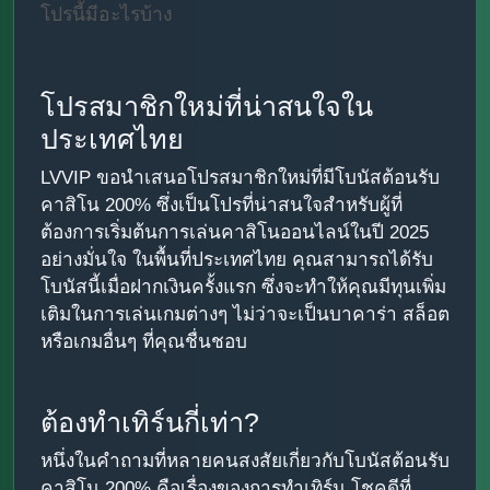
โปรนี้มีอะไรบ้าง
โปรสมาชิกใหม่ที่น่าสนใจใน
ประเทศไทย
LVVIP ขอนำเสนอโปรสมาชิกใหม่ที่มีโบนัสต้อนรับ
คาสิโน 200% ซึ่งเป็นโปรที่น่าสนใจสำหรับผู้ที่
ต้องการเริ่มต้นการเล่นคาสิโนออนไลน์ในปี 2025
อย่างมั่นใจ ในพื้นที่ประเทศไทย คุณสามารถได้รับ
โบนัสนี้เมื่อฝากเงินครั้งแรก ซึ่งจะทำให้คุณมีทุนเพิ่ม
เติมในการเล่นเกมต่างๆ ไม่ว่าจะเป็นบาคาร่า สล็อต
หรือเกมอื่นๆ ที่คุณชื่นชอบ
ต้องทำเทิร์นกี่เท่า?
หนึ่งในคำถามที่หลายคนสงสัยเกี่ยวกับโบนัสต้อนรับ
คาสิโน 200% คือเรื่องของการทำเทิร์น โชคดีที่