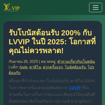
รับโบนัสต้อนรับ 200% กับ
LVVIP ในปี 2025: โอกาสที่
คุณไม่ควรพลาด!
กันยายน 26, 2025 | หมวดหมู่:
คำถามเกี่ยวกับเว็บพนัน
| แท็ก:
lvvip
,
คาสิโน
,
ฝากครั้งแรก
,
โบนัสต้อนรับ
,
โปร
ต้อนรับ
เพื่อนๆ ที่กำลังมองหาโบนัสต้อนรับ คาสิโน 200%
ไม่ควรพลาดข้อเสนอสุดพิเศษจาก
LVVIP
ที่จะ
ช่วยเพิ่มโอกาสในการชนะและเพิ่มทุนให้คุณทันที
ที่สมัครสมาชิกใหม่กับเรา อย่ารอช้า! มาดูกันว่า