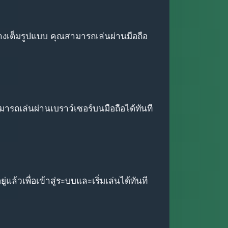
่างเต็มรูปแบบ คุณสามารถเล่นผ่านมือถือ
ารถเล่นผ่านเบราว์เซอร์บนมือถือได้ทันที
ล้วเพื่อเข้าสู่ระบบและเริ่มเล่นได้ทันที