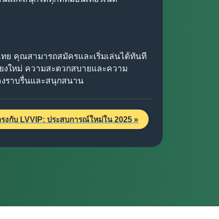
ไทย คุณสามารถสมัครและเริ่มเล่นได้ทันที
ือเชียงใหม่ ความสะดวกสบายและความ
่างราบรื่นและสนุกสนาน
บตรงกับ LVVIP: ประสบการณ์ใหม่ใน 2025 »