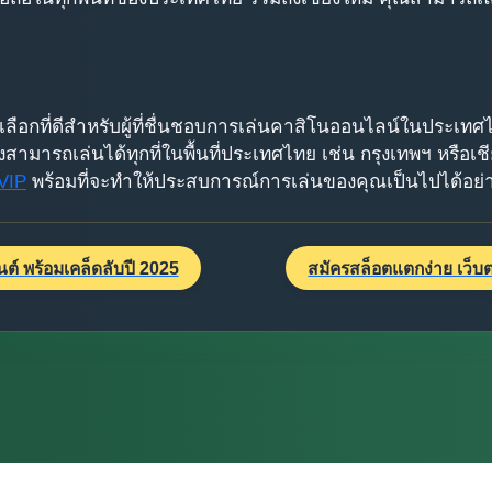
เลือกที่ดีสำหรับผู้ที่ชื่นชอบการเล่นคาสิโนออนไลน์ในประเทศ
งสามารถเล่นได้ทุกที่ในพื้นที่ประเทศไทย เช่น กรุงเทพฯ หร
VIP
พร้อมที่จะทำให้ประสบการณ์การเล่นของคุณเป็นไปได้อย
ต์ พร้อมเคล็ดลับปี 2025
สมัครสล็อตแตกง่าย เว็