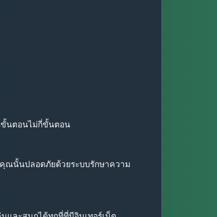
ั้นตอนไม่กี่ขั้นตอน
งคุณนั้นปลอดภัยด้วยระบบรักษาความ
ละสนุกได้ทุกที่ที่มีอินเทอร์เน็ต