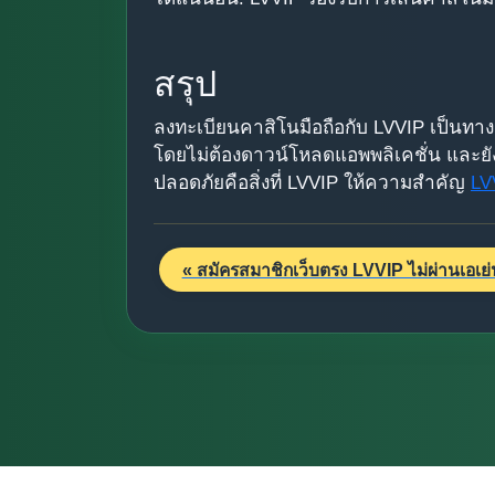
สรุป
ลงทะเบียนคาสิโนมือถือกับ LVVIP เป็นทาง
โดยไม่ต้องดาวน์โหลดแอพพลิเคชั่น และยั
ปลอดภัยคือสิ่งที่ LVVIP ให้ความสำคัญ
LV
« สมัครสมาชิกเว็บตรง LVVIP ไม่ผ่านเอเย่น