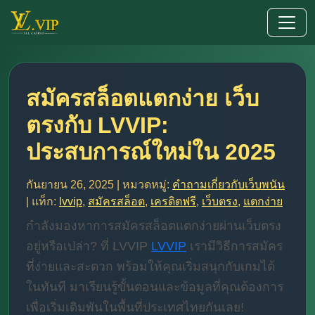
สมัครสล็อตแตกง่าย เว็บ
ตรงกับ LVVIP:
ประสบการณ์ใหม่ใน 2025
กันยายน 26, 2025 | หมวดหมู่:
คำถามเกี่ยวกับเว็บพนัน
| แท็ก:
lvvip
,
สมัครสล็อต
,
เครดิตฟรี
,
เว็บตรง
,
แตกง่าย
กำลังมองหาการสมัครสล็อตแตกง่ายผ่านเว็บตรง
อยู่หรือเปล่า? ที่ LVVIP
LVVIP
เรามีวิธีการสมัคร
ที่ง่ายและสะดวก พร้อมให้คุณเริ่มสนุกกับเกมได้
ในทันที มาเรียนรู้ขั้นตอนและข้อมูลที่คุณต้องการ
เพื่อเริ่มเดิมพันในพื้นที่ประเทศไทยกันเลย!