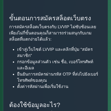
ขั้นตอนการสมัครสล็อตเว็บตรง
การสมัครสล็อตเว็บตรงกับ LVVIP ไม่ซับซ้อนเลย
เพียงไม่กี่ขั้นตอนคุณก็สามารถร่วมสนุกกับเกม
สล็อตที่แตกง่ายได้แล้ว:
เข้าสู่เว็บไซต์ LVVIP และคลิกที่ปุ่ม “สมัคร
สมาชิก”
กรอกข้อมูลส่วนตัว เช่น ชื่อ, เบอร์โทรศัพท์
และอีเมล
ยืนยันการสมัครผ่านรหัส OTP ที่ส่งไปยังเบอร์
โทรศัพท์ของคุณ
ตั้งค่ารหัสผ่านเพื่อเริ่มใช้งาน
ต้องใช้ข้อมูลอะไร?